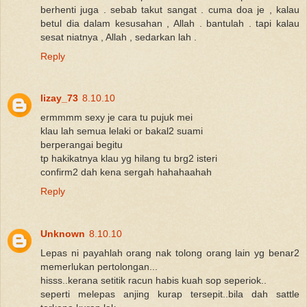
berhenti juga . sebab takut sangat . cuma doa je , kalau
betul dia dalam kesusahan , Allah . bantulah . tapi kalau
sesat niatnya , Allah , sedarkan lah .
Reply
lizay_73
8.10.10
ermmmm sexy je cara tu pujuk mei
klau lah semua lelaki or bakal2 suami
berperangai begitu
tp hakikatnya klau yg hilang tu brg2 isteri
confirm2 dah kena sergah hahahaahah
Reply
Unknown
8.10.10
Lepas ni payahlah orang nak tolong orang lain yg benar2
memerlukan pertolongan...
hisss..kerana setitik racun habis kuah sop seperiok..
seperti melepas anjing kurap tersepit..bila dah sattle