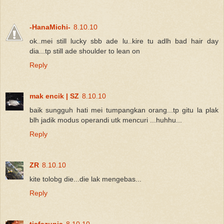
-HanaMichi-
8.10.10
ok..mei still lucky sbb ade lu..kire tu adlh bad hair day
dia...tp still ade shoulder to lean on
Reply
mak encik | SZ
8.10.10
baik sungguh hati mei tumpangkan orang...tp gitu la plak
blh jadik modus operandi utk mencuri ...huhhu...
Reply
ZR
8.10.10
kite tolobg die...die lak mengebas...
Reply
tiafazunia
8.10.10