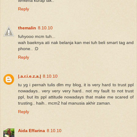
terkena kurap lak..
Reply
themalin
8.10.10
fuhyooo mcm tuh...
wah baeknya ati nak belanja kan mei tuh beli smart tag and
phone.. :D
Reply
|.a.r.i.e.z.a.|
8.10.10
tu yg i pernah tulis dlm my blog, it is very hard to trust ppl
nowadays.. very very very hard.. not my fault to not trust
ppl, but its ppl attitude nowadays that make me scared of
trusting.. haih.. mcm2 hal manusia akhir zaman.
Reply
Aida Effarina
8.10.10