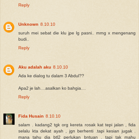
Reply
Unknown
8.10.10
suruh mei sebat die klu jpe lg pasni.. mmg x mengenang
budi..
Reply
Aku adalah aku
8.10.10
Ada ke dialog tu dalam 3 Abdul??
Apa2 je lah....asalkan ko bahgia....
Reply
Fida Husain
8.10.10
salam . kadang2 tgk org kereta rosak kat tepi jalan , fida
selalu kta dekat ayah , jgn berhenti .tapi kesian jugak .
mana tahu dia btl2 perlukan bntuan . tapi tak mahu