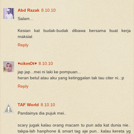
Abd Razak
8.10.10
Salam...
Kesian kat budak-budak dibawa bersama buat kerja
maksiat
Reply
♥cikmOt♥
8.10.10
jap jap...mei ni laki ke pompuan...
heran betul atau aku yang ketinggalan tak tau citer ni..:p
Reply
TAF World
8.10.10
Pandainya dia pujuk mei..
scary jugak kalau orang macam tu pun ada kat dunia nie..
takpa-lah hanphone & smart tag aje pun.. kalau kereta yg