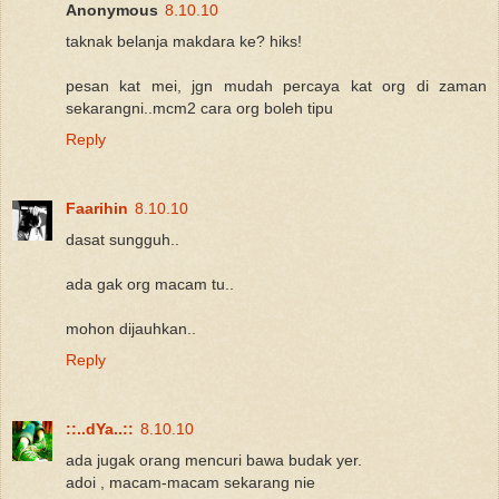
Anonymous
8.10.10
taknak belanja makdara ke? hiks!
pesan kat mei, jgn mudah percaya kat org di zaman
sekarangni..mcm2 cara org boleh tipu
Reply
Faarihin
8.10.10
dasat sungguh..
ada gak org macam tu..
mohon dijauhkan..
Reply
::..dYa..::
8.10.10
ada jugak orang mencuri bawa budak yer.
adoi , macam-macam sekarang nie