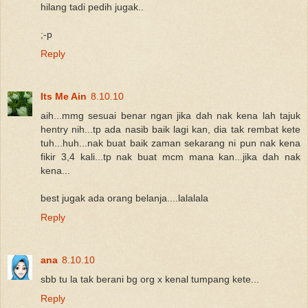
hilang tadi pedih jugak..
;-p
Reply
Its Me Ain
8.10.10
aih...mmg sesuai benar ngan jika dah nak kena lah tajuk
hentry nih...tp ada nasib baik lagi kan, dia tak rembat kete
tuh...huh...nak buat baik zaman sekarang ni pun nak kena
fikir 3,4 kali...tp nak buat mcm mana kan...jika dah nak
kena...
best jugak ada orang belanja....lalalala
Reply
ana
8.10.10
sbb tu la tak berani bg org x kenal tumpang kete...
Reply