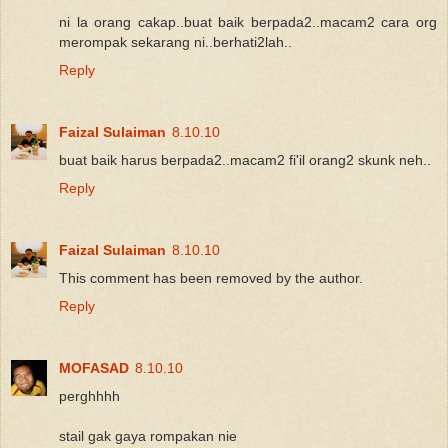
ni la orang cakap..buat baik berpada2..macam2 cara org
merompak sekarang ni..berhati2lah..
Reply
Faizal Sulaiman
8.10.10
buat baik harus berpada2..macam2 fi'il orang2 skunk neh..
Reply
Faizal Sulaiman
8.10.10
This comment has been removed by the author.
Reply
MOFASAD
8.10.10
perghhhh
stail gak gaya rompakan nie