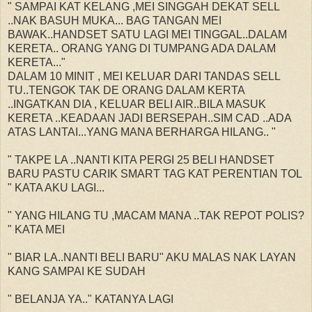
" SAMPAI KAT KELANG ,MEI SINGGAH DEKAT SELL
..NAK BASUH MUKA... BAG TANGAN MEI
BAWAK..HANDSET SATU LAGI MEI TINGGAL..DALAM
KERETA.. ORANG YANG DI TUMPANG ADA DALAM
KERETA..."
DALAM 10 MINIT , MEI KELUAR DARI TANDAS SELL
TU..TENGOK TAK DE ORANG DALAM KERTA
..INGATKAN DIA , KELUAR BELI AIR..BILA MASUK
KERETA ..KEADAAN JADI BERSEPAH..SIM CAD ..ADA
ATAS LANTAI...YANG MANA BERHARGA HILANG.. "
" TAKPE LA ..NANTI KITA PERGI 25 BELI HANDSET
BARU PASTU CARIK SMART TAG KAT PERENTIAN TOL
" KATA AKU LAGI...
" YANG HILANG TU ,MACAM MANA ..TAK REPOT POLIS?
" KATA MEI
" BIAR LA..NANTI BELI BARU" AKU MALAS NAK LAYAN
KANG SAMPAI KE SUDAH
" BELANJA YA.." KATANYA LAGI