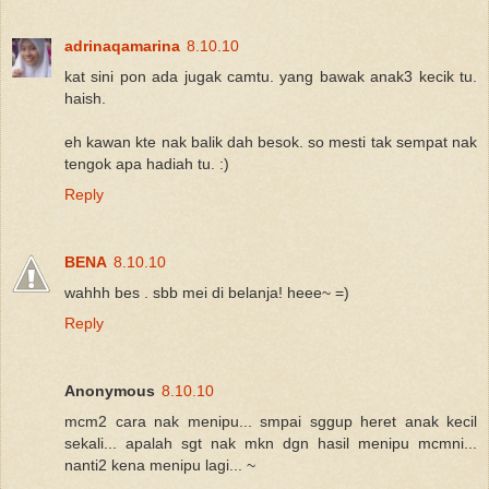
adrinaqamarina
8.10.10
kat sini pon ada jugak camtu. yang bawak anak3 kecik tu.
haish.
eh kawan kte nak balik dah besok. so mesti tak sempat nak
tengok apa hadiah tu. :)
Reply
BENA
8.10.10
wahhh bes . sbb mei di belanja! heee~ =)
Reply
Anonymous
8.10.10
mcm2 cara nak menipu... smpai sggup heret anak kecil
sekali... apalah sgt nak mkn dgn hasil menipu mcmni...
nanti2 kena menipu lagi... ~