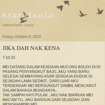
b.r.u.t.a.l.s.o.l.o
natural-born- crazy
Friday, October 8, 2010
JIKA DAH NAK KENA
7.10.10
MEI DATANG DALAM KEADAAN MUCUNG BOLEH DI DI
PASANG PENYANGKUT BAJU..AKU YANG BARU
SELESAI SEMBAYANG ASAR SENGAJA DUDUK DI
SEJADAH LAMA SEDIKIT.. DARI LUAR AKU
TERDENGAR MEI BERSUNGUT SAMBIL MENCARUT
DALAM BAHASA IBUNDANYA..
TAK SAMPAI HATI PULAK ..AKU NAK BIARKAN MEI
MACAM TU.. AKU BANGUN DARI SEJADAH..DAN
MENGHAMPIRI MEI