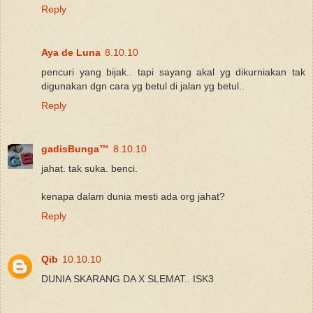
Reply
Aya de Luna
8.10.10
pencuri yang bijak.. tapi sayang akal yg dikurniakan tak
digunakan dgn cara yg betul di jalan yg betul..
Reply
gadisBunga™
8.10.10
jahat. tak suka. benci.
kenapa dalam dunia mesti ada org jahat?
Reply
Qib
10.10.10
DUNIA SKARANG DA X SLEMAT.. ISK3