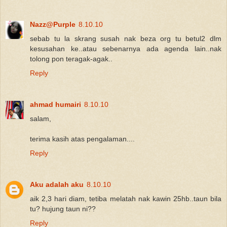
Nazz@Purple
8.10.10
sebab tu la skrang susah nak beza org tu betul2 dlm
kesusahan ke..atau sebenarnya ada agenda lain..nak
tolong pon teragak-agak..
Reply
ahmad humairi
8.10.10
salam,
terima kasih atas pengalaman....
Reply
Aku adalah aku
8.10.10
aik 2,3 hari diam, tetiba melatah nak kawin 25hb..taun bila
tu? hujung taun ni??
Reply