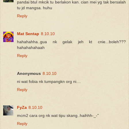
pandai btul mkcik tu berlakon kan. cian mei yg tak bersalah
tu jd mangsa. huhu
Reply
Mat Sentap
8.10.10
hahahahha..gua nk gelak jeh kt cnie...boleh???
hahahahahaah
Reply
Anonymous
8.10.10
ni wat fobia nk tumpangkn org ni....
Reply
FyZa
8.10.10
mcm2 cara org nk wat tipu skang..haihhh-_-"
Reply