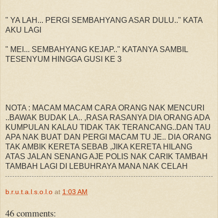
" YA LAH... PERGI SEMBAHYANG ASAR DULU.." KATA
AKU LAGI
" MEI... SEMBAHYANG KEJAP.." KATANYA SAMBIL
TESENYUM HINGGA GUSI KE 3
NOTA : MACAM MACAM CARA ORANG NAK MENCURI
..BAWAK BUDAK LA.. ,RASA RASANYA DIA ORANG ADA
KUMPULAN KALAU TIDAK TAK TERANCANG..DAN TAU
APA NAK BUAT DAN PERGI MACAM TU JE.. DIA ORANG
TAK AMBIK KERETA SEBAB ,JIKA KERETA HILANG
ATAS JALAN SENANG AJE POLIS NAK CARIK TAMBAH
TAMBAH LAGI DI LEBUHRAYA MANA NAK CELAH
b.r.u.t.a.l.s.o.l.o
at
1:03 AM
46 comments: