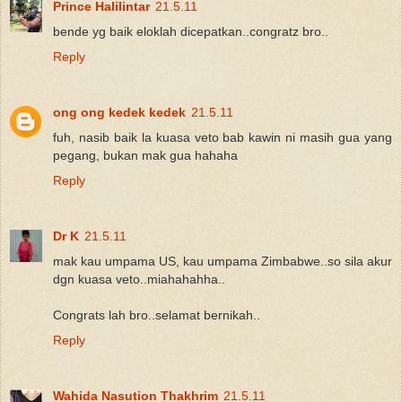
Prince Halilintar
21.5.11
bende yg baik eloklah dicepatkan..congratz bro..
Reply
ong ong kedek kedek
21.5.11
fuh, nasib baik la kuasa veto bab kawin ni masih gua yang
pegang, bukan mak gua hahaha
Reply
Dr K
21.5.11
mak kau umpama US, kau umpama Zimbabwe..so sila akur
dgn kuasa veto..miahahahha..
Congrats lah bro..selamat bernikah..
Reply
Wahida Nasution Thakhrim
21.5.11