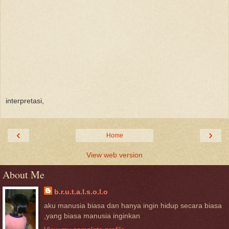
interpretasi,
‹
›
Home
View web version
About Me
b.r.u.t.a.l.s.o.l.o
aku manusia biasa dan hanya ingin hidup secara biasa
,yang biasa manusia inginkan