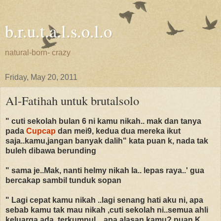
b.r.u.t.a.l.s.o.l.o
natural-born- crazy
Friday, May 20, 2011
Al-Fatihah untuk brutalsolo
"
cuti sekolah bulan 6 ni kamu nikah.. mak dan tanya
pada
Cupcap
dan mei9, kedua dua mereka ikut
saja..kamu,jangan banyak dalih" kata puan k, nada tak
buleh dibawa berunding
" sama je..Mak, nanti helmy nikah la.. lepas raya..' gua
bercakap sambil tunduk sopan
" Lagi cepat kamu nikah ..lagi senang hati aku ni, apa
sebab kamu tak mau nikah ,cuti sekolah ni..semua ahli
keluarga ada..terkumpul .. apa alasan kamu? puan K