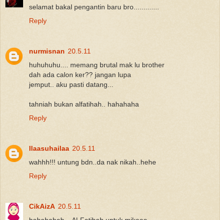
selamat bakal pengantin baru bro.............
Reply
nurmisnan
20.5.11
huhuhuhu.... memang brutal mak lu brother
dah ada calon ker?? jangan lupa
jemput.. aku pasti datang...
tahniah bukan alfatihah.. hahahaha
Reply
Ilaasuhailaa
20.5.11
wahhh!!! untung bdn..da nak nikah..hehe
Reply
CikAizA
20.5.11
hahahahah... Al-Fatihah untuk mikeee...