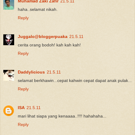
Muhamad Zaki Zafir
21.5.11
haha..selamat nikah.
Reply
Juggalo@bloggerpuaka
21.5.11
cerita orang bodoh! kah kah kah!
Reply
Daddylicious
21.5.11
selamat berkhawin...cepat kahwin cepat dapat anak pulak...
Reply
ISA
21.5.11
mari lihat siapa yang kenaaaa..!!!! hahahaha...
Reply