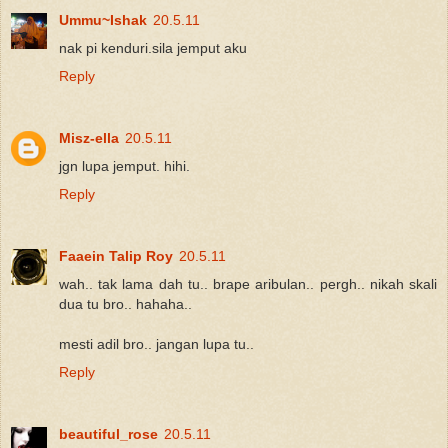
Ummu~Ishak
20.5.11
nak pi kenduri.sila jemput aku
Reply
Misz-ella
20.5.11
jgn lupa jemput. hihi.
Reply
Faaein Talip Roy
20.5.11
wah.. tak lama dah tu.. brape aribulan.. pergh.. nikah skali
dua tu bro.. hahaha..
mesti adil bro.. jangan lupa tu..
Reply
beautiful_rose
20.5.11