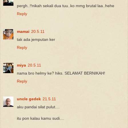
pergh..!!nikah sekali dua tuu..ko mmg brutal laa..hehe
Reply
mamai
20.5.11
tak ada jemputan ker
Reply
miya
20.5.11
nama bro helmy ke? hiks. SELAMAT BERNIKAH!
Reply
uncle gedek
21.5.11
aku pandai silat pulut....
itu pon kalau kamu sudi....