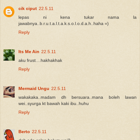
cik ciput
22.5.11
lepas ni kena tukar nama la
jawabnya..b.r.u.t.a.l.t.a.k.s.o.l.o.d.a.h..haha =)
Reply
Its Me Ain
22.5.11
aku frust....hakhakhak
Reply
Mermaid Ungu
22.5.11
wakakaka..madam dh bersuara..mana boleh lawan
wei..syurga kt bawah kaki ibu..huhu
Reply
Berto
22.5.11