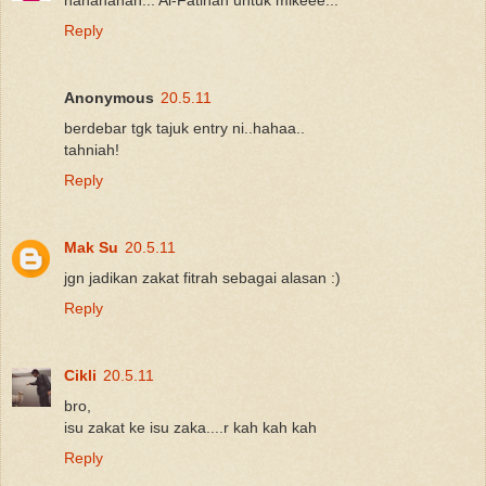
Reply
Anonymous
20.5.11
berdebar tgk tajuk entry ni..hahaa..
tahniah!
Reply
Mak Su
20.5.11
jgn jadikan zakat fitrah sebagai alasan :)
Reply
Cikli
20.5.11
bro,
isu zakat ke isu zaka....r kah kah kah
Reply