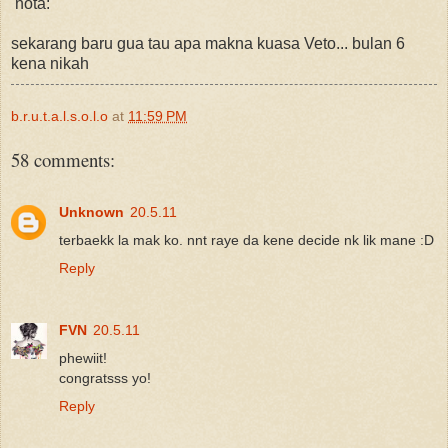
nota:
sekarang baru gua tau apa makna kuasa Veto... bulan 6
kena nikah
b.r.u.t.a.l.s.o.l.o
at
11:59 PM
58 comments:
Unknown
20.5.11
terbaekk la mak ko. nnt raye da kene decide nk lik mane :D
Reply
FVN
20.5.11
phewiit!
congratsss yo!
Reply