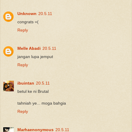
Unknown
20.5.11
congrats =(
Reply
Melle Abadi
20.5.11
jangan lupa jemput
Reply
ibuintan
20.5.11
betul ke ni Brutal
tahniah ye... moga bahgia
Reply
Marhaenonymous
20.5.11