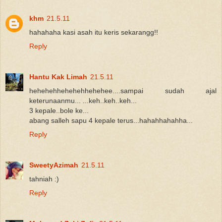
khm
21.5.11
hahahaha kasi asah itu keris sekarangg!!
Reply
Hantu Kak Limah
21.5.11
hehehehhehehehhehehee....sampai sudah ajal
keterunaanmu... ...keh..keh..keh...
3 kepale..bole ke...
abang salleh sapu 4 kepale terus...hahahhahahha...
Reply
SweetyAzimah
21.5.11
tahniah :)
Reply