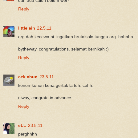
dah ada calon belum wei?
Reply
little ain
22.5.11
org dah kecewa ni. ingatkan brutalsolo tunggu org. hahaha.
bytheway, congratulations. selamat bernikah :)
Reply
cek chun
23.5.11
konon-konon kena gertak la tuh. cehh..
niway, congrate in advance.
Reply
eLL
23.5.11
perghhhh