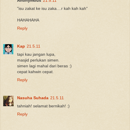
Anonymous
21.5.11
"isu zakat ke isu zaka....r kah kah kah"
HAHAHAHA
Reply
Kap
21.5.11
tapi kau jangan lupa,
masjid perlukan simen.
simen lagi mahal dari beras :)
cepat kahwin cepat.
Reply
Nasuha Suhada
21.5.11
tahniah! selamat bernikah! :)
Reply