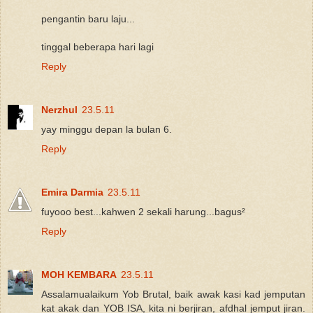
pengantin baru laju...
tinggal beberapa hari lagi
Reply
Nerzhul
23.5.11
yay minggu depan la bulan 6.
Reply
Emira Darmia
23.5.11
fuyooo best...kahwen 2 sekali harung...bagus²
Reply
MOH KEMBARA
23.5.11
Assalamualaikum Yob Brutal, baik awak kasi kad jemputan
kat akak dan YOB ISA, kita ni berjiran, afdhal jemput jiran.