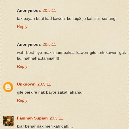
Anonymous
20.5.11
tak payah buat kad kawen. ko taip2 je kat sini. senang!
Reply
Anonymous
20.5.11
wah best nye mak main paksa kawen gitu...nk kawen gak
la...hahhaha..tahniah!!!
Reply
Unknown
20.5.11
gile berkire nak bayor zakat..ahaha...
Reply
Fasihah Supian
20.5.11
biar benar nak menikah dah....