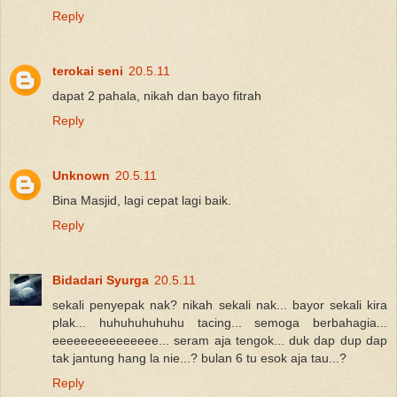
Reply
terokai seni
20.5.11
dapat 2 pahala, nikah dan bayo fitrah
Reply
Unknown
20.5.11
Bina Masjid, lagi cepat lagi baik.
Reply
Bidadari Syurga
20.5.11
sekali penyepak nak? nikah sekali nak... bayor sekali kira
plak... huhuhuhuhuhu tacing... semoga berbahagia...
eeeeeeeeeeeeeee... seram aja tengok... duk dap dup dap
tak jantung hang la nie...? bulan 6 tu esok aja tau...?
Reply