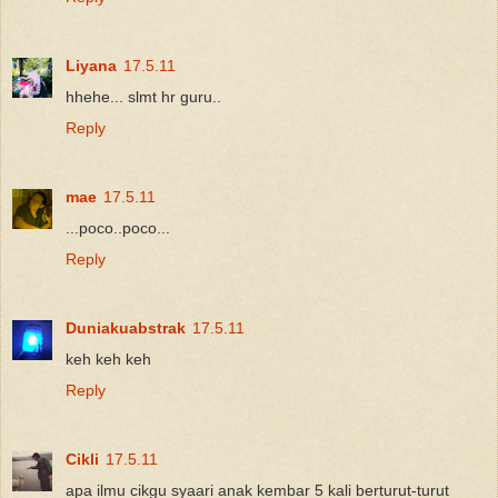
Liyana
17.5.11
hhehe... slmt hr guru..
Reply
mae
17.5.11
...poco..poco...
Reply
Duniakuabstrak
17.5.11
keh keh keh
Reply
Cikli
17.5.11
apa ilmu cikgu syaari anak kembar 5 kali berturut-turut