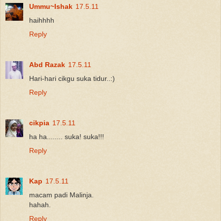
Ummu~Ishak
17.5.11
haihhhh
Reply
Abd Razak
17.5.11
Hari-hari cikgu suka tidur..:)
Reply
cikpia
17.5.11
ha ha........ suka! suka!!!
Reply
Kap
17.5.11
macam padi Malinja.
hahah.
Reply