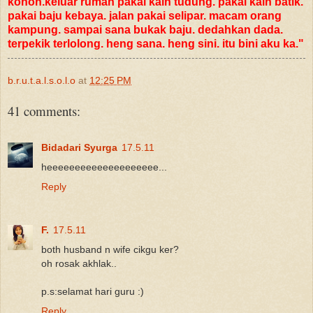
konon.keluar rumah pakai kain tudung. pakai kain batik.
pakai baju kebaya. jalan pakai selipar. macam orang
kampung. sampai sana bukak baju. dedahkan dada.
terpekik terlolong. heng sana. heng sini. itu bini aku ka."
b.r.u.t.a.l.s.o.l.o
at
12:25 PM
41 comments:
Bidadari Syurga
17.5.11
heeeeeeeeeeeeeeeeeeee...
Reply
F.
17.5.11
both husband n wife cikgu ker?
oh rosak akhlak..
p.s:selamat hari guru :)
Reply