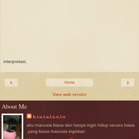
interpretasi,
‹
›
Home
View web version
About Me
b.r.u.t.a.l.s.o.l.o
aku manusia biasa dan hanya ingin hidup secara biasa
,yang biasa manusia inginkan