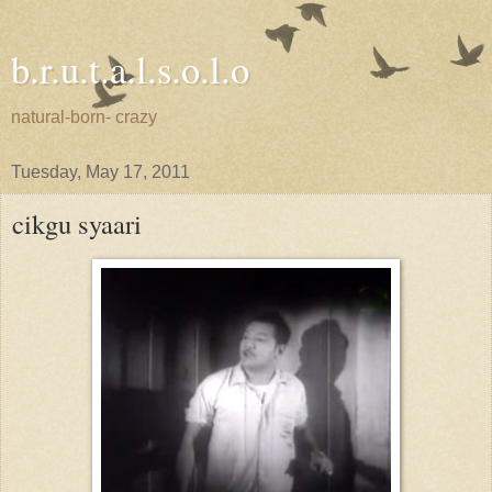
b.r.u.t.a.l.s.o.l.o
natural-born- crazy
Tuesday, May 17, 2011
cikgu syaari