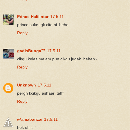
Prince Halilintar
17.5.11
prince suke tgk cite ni..hehe
Reply
gadisBunga™
17.5.11
cikgu kelas malam pun cikgu jugak..heheh~
Reply
Unknown
17.5.11
pergh kcikgu ashaari tafff
Reply
@amabanzai
17.5.11
hek eh -.-'